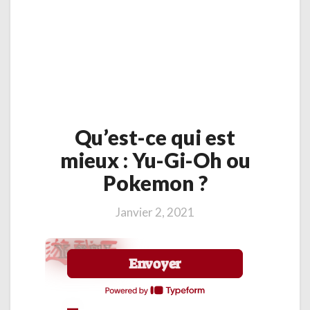
Qu’est-
Qu’est-ce qui est
ce
qui
mieux : Yu-Gi-Oh ou
est
Pokemon ?
mieux
:
Yu-
Janvier 2, 2021
Gi-
Oh
ou
Pokemon
?