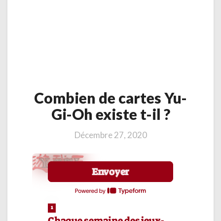
Combien
Combien de cartes Yu-
de
cartes
Gi-Oh existe t-il ?
Yu-
Gi-
Décembre 27, 2020
Oh
existe
t-
il
?